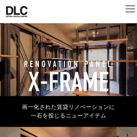
togg
nav
RENOVATION PANEL
X-FRAME
画一化された賃貸リノベーションに
一石を投じるニューアイテム