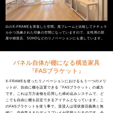
白のX-FRAMEを実装した空間。黒フレームと比較してナチュラ
ルかつ洗練された印象の空間になっていますので、女性用の部
屋や雑貨店、SOHOなどのリノベーションにも適しています。
パネル自体が棚になる構造家具
『FASブラケット』
X-FRAMEを使ったリノベーションにおけるもう一つのメリ
ットが、自由に棚を設置できる『FASブラケット』の威力
です。これは万力金物を応用した締め込みシステムで、ど
こでも自由に棚を設定できるアイテムとなっています。こ
のFASブラケットを使う事で、賃貸人は現状復旧義務と無
縁に、自由気ままなディスプレイが可能となるのです。今